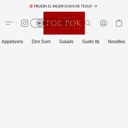
🍣 PRUEBA EL MEJOR SUSHI DE TEGUS
🥡 Ordenar Pad Thai
Appetizers
Dim Sum
Salads
Sushi 🍱
Noodles 