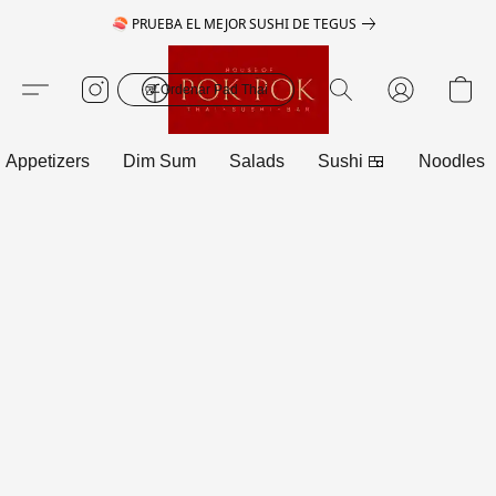
🍣 PRUEBA EL MEJOR SUSHI DE TEGUS
🥡 Ordenar Pad Thai
Appetizers
Dim Sum
Salads
Sushi 🍱
Noodles 