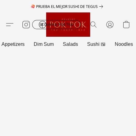
🍣 PRUEBA EL MEJOR SUSHI DE TEGUS
🥡 Ordenar Pad Thai
Appetizers
Dim Sum
Salads
Sushi 🍱
Noodles 