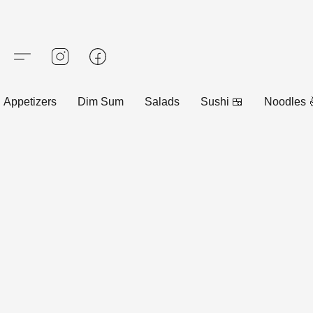
Appetizers
Dim Sum
Salads
Sushi 🍱
Noodles 