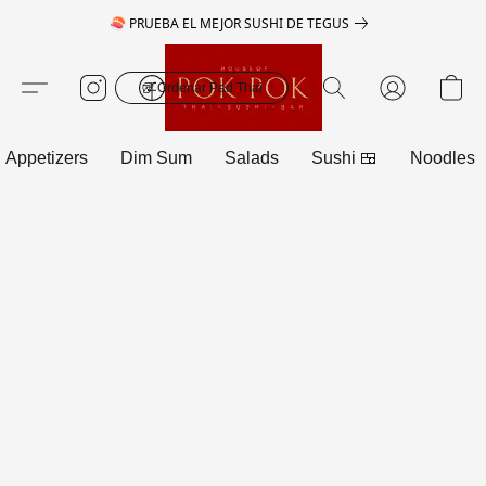
🍣 PRUEBA EL MEJOR SUSHI DE TEGUS
🥡 Ordenar Pad Thai
Appetizers
Dim Sum
Salads
Sushi 🍱
Noodles 