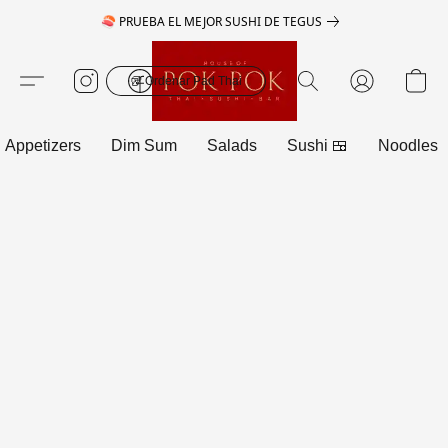
🍣 PRUEBA EL MEJOR SUSHI DE TEGUS
🥡 Ordenar Pad Thai
Appetizers
Dim Sum
Salads
Sushi 🍱
Noodles 