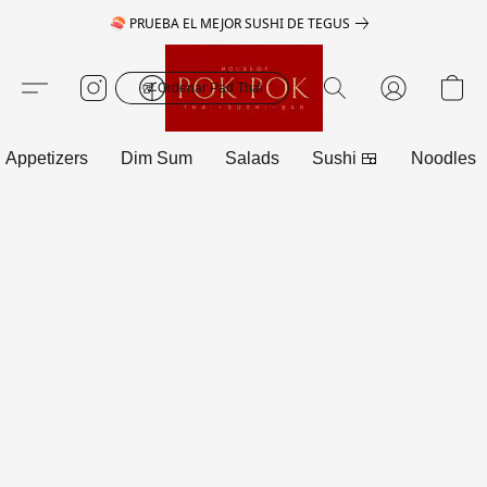
🍣 PRUEBA EL MEJOR SUSHI DE TEGUS
🥡 Ordenar Pad Thai
Appetizers
Dim Sum
Salads
Sushi 🍱
Noodles 