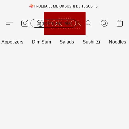
🍣 PRUEBA EL MEJOR SUSHI DE TEGUS
🥡 Ordenar Pad Thai
Appetizers
Dim Sum
Salads
Sushi 🍱
Noodles 